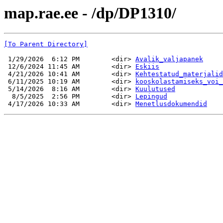
map.rae.ee - /dp/DP1310/
[To Parent Directory]
 1/29/2026  6:12 PM        <dir> 
Avalik_valjapanek
 12/6/2024 11:45 AM        <dir> 
Eskiis
 4/21/2026 10:41 AM        <dir> 
Kehtestatud_materjalid
 6/11/2025 10:19 AM        <dir> 
kooskolastamiseks_voi_
 5/14/2026  8:16 AM        <dir> 
Kuulutused
  8/5/2025  2:56 PM        <dir> 
Lepingud
 4/17/2026 10:33 AM        <dir> 
Menetlusdokumendid