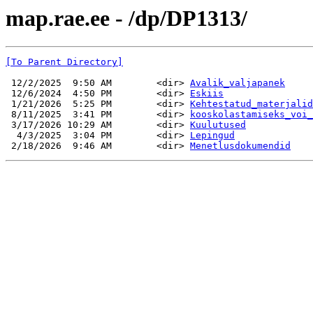
map.rae.ee - /dp/DP1313/
[To Parent Directory]
 12/2/2025  9:50 AM        <dir> 
Avalik_valjapanek
 12/6/2024  4:50 PM        <dir> 
Eskiis
 1/21/2026  5:25 PM        <dir> 
Kehtestatud_materjalid
 8/11/2025  3:41 PM        <dir> 
kooskolastamiseks_voi_
 3/17/2026 10:29 AM        <dir> 
Kuulutused
  4/3/2025  3:04 PM        <dir> 
Lepingud
 2/18/2026  9:46 AM        <dir> 
Menetlusdokumendid