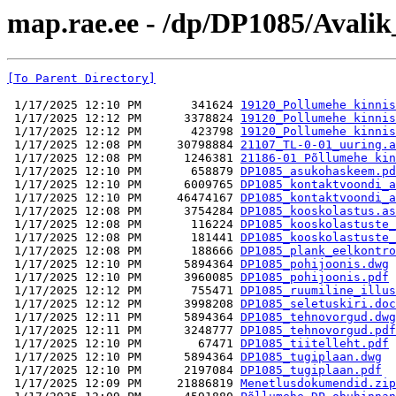
map.rae.ee - /dp/DP1085/Avalik
[To Parent Directory]
 1/17/2025 12:10 PM       341624 
19120_Pollumehe kinnis
 1/17/2025 12:12 PM      3378824 
19120_Pollumehe kinnis
 1/17/2025 12:12 PM       423798 
19120_Pollumehe kinnis
 1/17/2025 12:08 PM     30798884 
21107_TL-0-01_uuring.a
 1/17/2025 12:08 PM      1246381 
21186-01 Põllumehe kin
 1/17/2025 12:10 PM       658879 
DP1085_asukohaskeem.pd
 1/17/2025 12:10 PM      6009765 
DP1085_kontaktvoondi_a
 1/17/2025 12:10 PM     46474167 
DP1085_kontaktvoondi_a
 1/17/2025 12:08 PM      3754284 
DP1085_kooskolastus.as
 1/17/2025 12:08 PM       116224 
DP1085_kooskolastuste_
 1/17/2025 12:08 PM       181441 
DP1085_kooskolastuste_
 1/17/2025 12:08 PM       188666 
DP1085_plank_eelkontro
 1/17/2025 12:10 PM      5894364 
DP1085_pohijoonis.dwg
 1/17/2025 12:10 PM      3960085 
DP1085_pohijoonis.pdf
 1/17/2025 12:12 PM       755471 
DP1085_ruumiline_illus
 1/17/2025 12:12 PM      3998208 
DP1085_seletuskiri.doc
 1/17/2025 12:11 PM      5894364 
DP1085_tehnovorgud.dwg
 1/17/2025 12:11 PM      3248777 
DP1085_tehnovorgud.pdf
 1/17/2025 12:10 PM        67471 
DP1085_tiitelleht.pdf
 1/17/2025 12:10 PM      5894364 
DP1085_tugiplaan.dwg
 1/17/2025 12:10 PM      2197084 
DP1085_tugiplaan.pdf
 1/17/2025 12:09 PM     21886819 
Menetlusdokumendid.zip