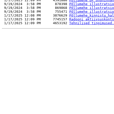
 1/17/2025 12:09 PM      4591880 
Põllumehe DP ohuhinna
 9/19/2024  3:58 PM       878398 
Põllumehe illustratsio
 9/19/2024  3:58 PM       869868 
Põllumehe illustratsio
 9/19/2024  3:58 PM       755471 
Põllumehe illustratsio
 1/17/2025 12:08 PM      3876629 
Põllumehe_kinnistu_hal
 1/17/2025 12:09 PM      7745157 
Radooni aktiivsuskonts
 1/17/2025 12:09 PM      4653192 
Tehnilised tingimused.