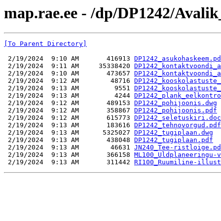
map.rae.ee - /dp/DP1242/Avalik
[To Parent Directory]
 2/19/2024  9:10 AM       416913 
DP1242_asukohaskeem.pd
 2/19/2024  9:11 AM     35338420 
DP1242_kontaktvoondi_a
 2/19/2024  9:10 AM       473657 
DP1242_kontaktvoondi_a
 2/19/2024  9:12 AM        48716 
DP1242_kooskolastuste_
 2/19/2024  9:13 AM         9551 
DP1242_kooskolastuste_
 2/19/2024  9:13 AM         4244 
DP1242_plank_eelkontro
 2/19/2024  9:12 AM       489153 
DP1242_pohijoonis.dwg
 2/19/2024  9:12 AM       358867 
DP1242_pohijoonis.pdf
 2/19/2024  9:12 AM       615773 
DP1242_seletuskiri.doc
 2/19/2024  9:13 AM       183616 
DP1242_tehnovorgud.pdf
 2/19/2024  9:13 AM      5325027 
DP1242_tugiplaan.dwg
 2/19/2024  9:13 AM       438048 
DP1242_tugiplaan.pdf
 2/19/2024  9:13 AM        46631 
JN240_Tee-ristloige.pd
 2/19/2024  9:13 AM       366158 
ML100_Uldplaneeringu-v
 2/19/2024  9:13 AM       311442 
RI100_Ruumiline-illust