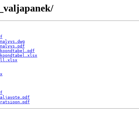
_valjapanek/
f
nalyys.dwg
nalyys.pdf
koondtabel.pdf
koondtabel.xlsx
ll.xlsx
x
f
aljavote.pdf
ratsioon.pdf