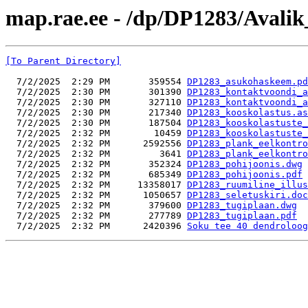
map.rae.ee - /dp/DP1283/Avalik
[To Parent Directory]
  7/2/2025  2:29 PM       359554 
DP1283_asukohaskeem.pd
  7/2/2025  2:30 PM       301390 
DP1283_kontaktvoondi_a
  7/2/2025  2:30 PM       327110 
DP1283_kontaktvoondi_a
  7/2/2025  2:30 PM       217340 
DP1283_kooskolastus.as
  7/2/2025  2:30 PM       187504 
DP1283_kooskolastuste_
  7/2/2025  2:32 PM        10459 
DP1283_kooskolastuste_
  7/2/2025  2:32 PM      2592556 
DP1283_plank_eelkontro
  7/2/2025  2:32 PM         3641 
DP1283_plank_eelkontro
  7/2/2025  2:32 PM       352324 
DP1283_pohijoonis.dwg
  7/2/2025  2:32 PM       685349 
DP1283_pohijoonis.pdf
  7/2/2025  2:32 PM     13358017 
DP1283_ruumiline_illus
  7/2/2025  2:32 PM      1050657 
DP1283_seletuskiri.doc
  7/2/2025  2:32 PM       379600 
DP1283_tugiplaan.dwg
  7/2/2025  2:32 PM       277789 
DP1283_tugiplaan.pdf
  7/2/2025  2:32 PM      2420396 
Soku tee 40 dendroloog