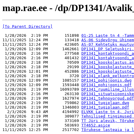
map.rae.ee - /dp/DP1341/Avalik
[To Parent Directory]
 1/28/2026  2:19 PM       151898 
01-25 Laste tn 4 -Tamm
11/11/2025 12:24 PM       133418 
AS-06 Sidevõrgu ühinem
11/11/2025 12:24 PM       423605 
AS-07 Kehtetuks muutuv
 1/29/2026 12:09 PM      1462661 
DP1341_DP Seletuskiri.
 1/28/2026  2:16 PM       277568 
DP1341_kontaktvoondi_a
 1/28/2026  2:16 PM       401432 
DP1341_kontaktvoondi_a
 1/28/2026  2:18 PM        70509 
DP1341_kooskolastus.as
 1/28/2026  2:18 PM        29199 
DP1341_kooskolastuste_
 1/29/2026 12:01 PM       452886 
DP1341_kooskolastuste_
 1/28/2026  2:18 PM         3720 
DP1341_plank_eelkontro
 1/29/2026 12:09 PM      1085157 
DP1341_pohijoonis.dwg
 1/29/2026 12:09 PM      1593448 
DP1341_pohijoonis.pdf
 1/28/2026  2:19 PM     16093789 
DP1341_ruumiline_illus
 1/28/2026  2:16 PM       263130 
DP1341_situatsiooniske
 1/28/2026  2:19 PM      1627974 
DP1341_tehnovorgud.pdf
 1/28/2026  2:19 PM       759862 
DP1341_tugiplaan.dwg
 1/28/2026  2:19 PM      1346003 
DP1341_tugiplaan.pdf
  2/3/2026  9:43 AM      4194992 
ELVKK Laste tn 4, Jyri
 1/28/2026  2:19 PM       309077 
Tehnilised tingimused 
 1/28/2026  2:19 PM       373169 
TT Jüri alevik, Tõruke
 1/28/2026  2:19 PM       503693 
TT4652.asice
11/11/2025 12:25 PM      2517702 
Tõrukese lasteaia ja l