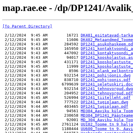
map.rae.ee - /dp/DP1241/Avalik
[To Parent Directory]
 2/12/2024  9:45 AM        16721 
DK401_esitatavad-tarka
 2/12/2024  9:45 AM        11606 
DK402_Metaandmed_Toome
 2/12/2024  9:43 AM       284592 
DP1241_asukohaskeem.pd
 2/12/2024  9:43 AM       165950 
DP1241_kontaktvoondi_a
 2/12/2024  9:43 AM       447092 
DP1241_kontaktvoondi_a
 2/12/2024  9:43 AM        94017 
DP1241_kooskolastus.as
 2/12/2024  9:45 AM       431171 
DP1241_kooskolastuste_
 2/12/2024  9:45 AM        11999 
DP1241_kooskolastuste_
 2/12/2024  9:43 AM         8596 
DP1241_plank_eelkontro
 2/12/2024  9:43 AM       932154 
DP1241_pohijoonis.dwg
 2/12/2024  9:43 AM       838710 
DP1241_pohijoonis.pdf
 2/12/2024  9:43 AM      6799639 
DP1241_seletuskiri.doc
 2/12/2024  9:43 AM       932154 
DP1241_tehnovorgud.dwg
 2/12/2024  9:44 AM       204952 
DP1241_tehnovorgud.pdf
 2/12/2024  9:45 AM       526994 
DP1241_tiitelleht.pdf
 2/12/2024  9:44 AM       777522 
DP1241_tugiplaan.dwg
 2/12/2024  9:44 AM       403465 
DP1241_tugiplaan.pdf
 2/12/2024  9:44 AM        94561 
MD304_Aaviku küla Toom
 2/12/2024  9:44 AM       230658 
MD304_DP1241_Päästeame
 2/12/2024  9:44 AM        92001 
MD_304_Aaviku küla Too
 2/12/2024  9:45 AM      2761124 
UU102_Toome tn 9 halja
 2/12/2024  9:45 AM      1188444 
UU600_Toome tn 9, Aavi