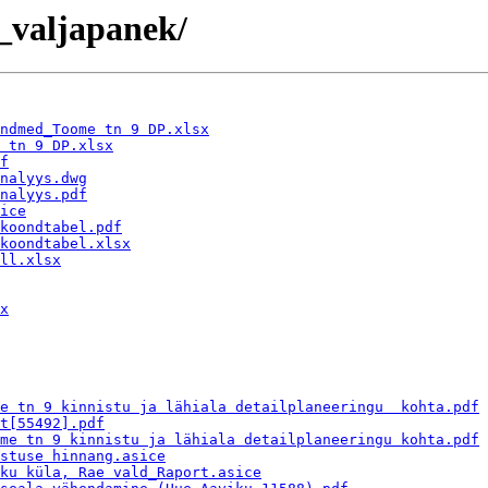
_valjapanek/
ndmed_Toome tn 9 DP.xlsx
 tn 9 DP.xlsx
f
nalyys.dwg
nalyys.pdf
ice
koondtabel.pdf
koondtabel.xlsx
ll.xlsx
x
e tn 9 kinnistu ja lähiala detailplaneeringu  kohta.pdf
t[55492].pdf
me tn 9 kinnistu ja lähiala detailplaneeringu kohta.pdf
stuse hinnang.asice
ku küla, Rae vald_Raport.asice