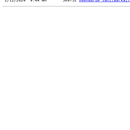
 2/12/2024  9:44 AM       569752 
Veehaarde sanitaarkait